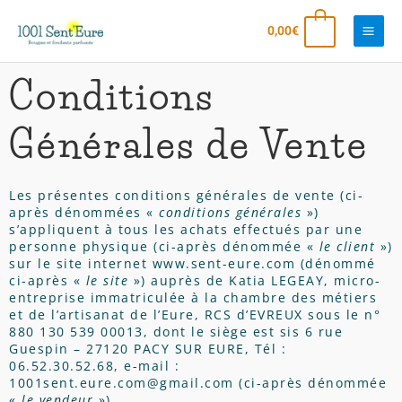
Aller
Main
0
0,00
€
au
Men
contenu
Conditions
Générales de Vente
Les présentes conditions générales de vente (ci-
après dénommées «
conditions générales
»)
s’appliquent à tous les achats effectués par une
personne physique (ci-après dénommée «
le client
»)
sur le site internet
www.sent-eure.com
(dénommé
ci-après «
le site
») auprès de Katia LEGEAY, micro-
entreprise immatriculée à la chambre des métiers
et de l’artisanat de l’Eure, RCS d’EVREUX sous le n°
880 130 539 00013, dont le siège est sis 6 rue
Guespin – 27120 PACY SUR EURE, Tél :
06.52.30.52.68, e-mail :
1001sent.eure.com@gmail.com
(ci-après dénommée
«
le vendeur
»).