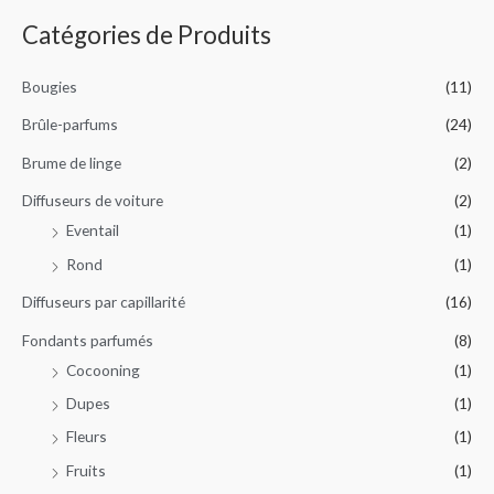
c
i
i
Catégories de Produits
h
x
x
e
m
m
Bougies
(11)
r
i
a
c
Brûle-parfums
(24)
n
x
h
Brume de linge
(2)
e
Diffuseurs de voiture
(2)
p
Eventail
(1)
o
Rond
(1)
u
r
Diffuseurs par capillarité
(16)
Fondants parfumés
(8)
:
Cocooning
(1)
Dupes
(1)
Fleurs
(1)
Fruits
(1)