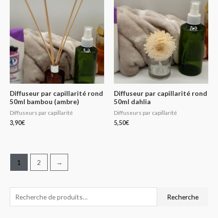
Diffuseur par capillarité rond
Diffuseur par capillarité rond
50ml bambou (ambre)
50ml dahlia
Diffuseurs par capillarité
Diffuseurs par capillarité
3,90
€
5,50
€
1
2
→
R
P
P
Recherche
e
r
r