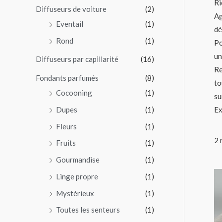
Ri
Diffuseurs de voiture
(2)
o
Ag
Eventail
(1)
u
dé
Rond
(1)
Po
r
un
Diffuseurs par capillarité
(16)
Re
:
Fondants parfumés
(8)
to
Cocooning
(1)
su
Ex
Dupes
(1)
Fleurs
(1)
2 
Fruits
(1)
Gourmandise
(1)
Linge propre
(1)
Mystérieux
(1)
Toutes les senteurs
(1)