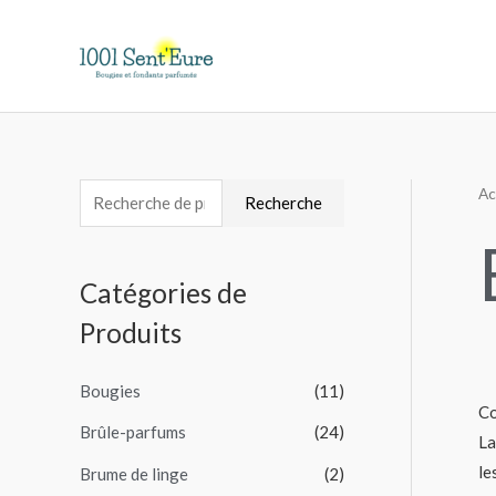
Aller
au
contenu
Ac
R
P
P
Recherche
e
r
r
c
i
i
Catégories de
h
x
x
Produits
e
m
m
r
i
a
Bougies
(11)
c
n
x
Co
h
Brûle-parfums
(24)
La
e
le
Brume de linge
(2)
p