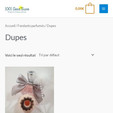
Aller
Main
0
0,00
€
au
Men
contenu
Accueil
/
Fondants parfumés
/ Dupes
Dupes
Voici le seul résultat