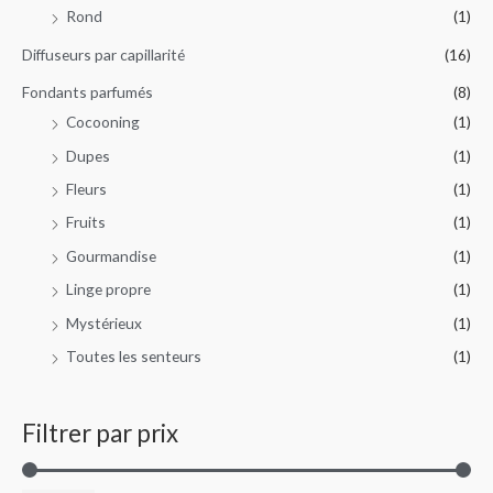
Rond
(1)
u
r
Diffuseurs par capillarité
(16)
Fondants parfumés
(8)
:
Cocooning
(1)
Dupes
(1)
Fleurs
(1)
Fruits
(1)
Gourmandise
(1)
Linge propre
(1)
Mystérieux
(1)
Toutes les senteurs
(1)
Filtrer par prix