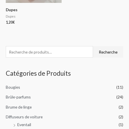
Dupes
Dupes
1,20
€
R
P
P
Recherche
e
r
r
c
i
i
Catégories de Produits
h
x
x
e
m
m
Bougies
(11)
r
i
a
c
Brûle-parfums
(24)
n
x
h
Brume de linge
(2)
e
Diffuseurs de voiture
(2)
p
Eventail
(1)
o