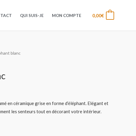
0,00
€
0
NTACT
QUI SUIS-JE
MON COMPTE
phant blanc
nc
mé en céramique grise en forme d’éléphant. Elégant et
tement les senteurs tout en décorant votre intérieur.