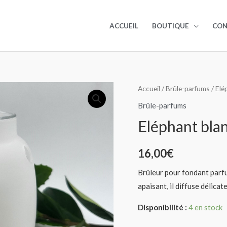
ACCUEIL
BOUTIQUE
CO
quantité
Accueil
/
Brûle-parfums
/ Elé
de
Brûle-parfums
Eléphant
Eléphant bla
blanc
16,00
€
Brûleur pour fondant parfu
apaisant, il diffuse délica
Disponibilité :
4 en stock