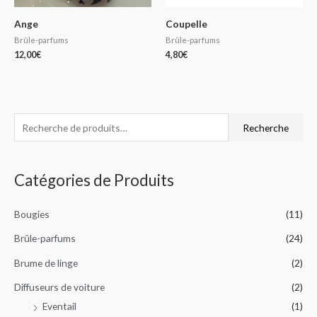
Ange
Coupelle
Brûle-parfums
Brûle-parfums
12,00
€
4,80
€
R
P
P
Recherche
e
r
r
c
i
i
Catégories de Produits
h
x
x
e
m
m
Bougies
(11)
r
i
a
c
Brûle-parfums
(24)
n
x
h
Brume de linge
(2)
e
Diffuseurs de voiture
(2)
p
Eventail
(1)
o