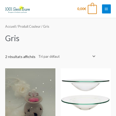
Aller
Main
0
0,00
€
au
Men
contenu
Accueil
/ Produit Couleur / Gris
Gris
2 résultats affichés