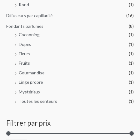
Rond
(1)
u
r
Diffuseurs par capillarité
(16)
Fondants parfumés
(8)
:
Cocooning
(1)
Dupes
(1)
Fleurs
(1)
Fruits
(1)
Gourmandise
(1)
Linge propre
(1)
Mystérieux
(1)
Toutes les senteurs
(1)
Filtrer par prix